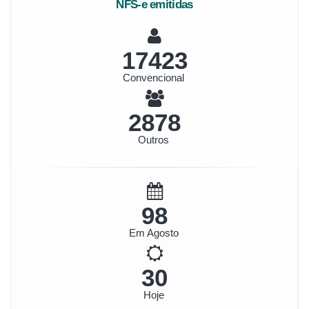
NFS-e emitidas
19433
Convencional
3210
Outros
109
Em Agosto
34
Hoje